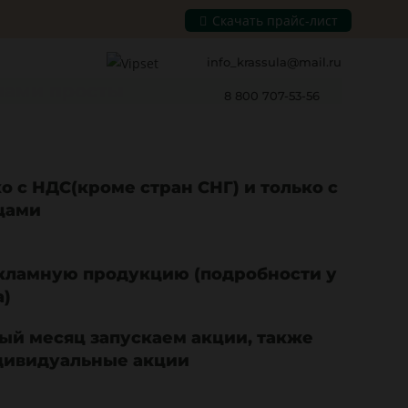
Скачать прайс-лист
info_krassula@mail.ru
нами просты
8 800 707-53-56
о с НДС(кроме стран СНГ) и только с
цами
кламную продукцию (подробности у
)
ый месяц запускаем акции, также
дивидуальные акции