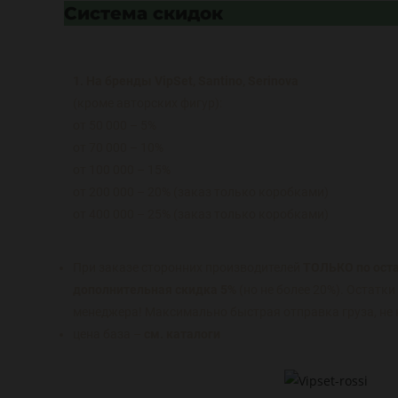
Система скидок
1. На бренды VipSet, Santino, Serinova
(кроме авторских фигур):
от 50 000 – 5%
от 70 000 – 10%
от 100 000 – 15%
от 200 000 – 20% (заказ только коробками)
от 400 000 – 25% (заказ только коробками)
При заказе сторонних производителей
ТОЛЬКО по оста
дополнительная скидка 5%
(но не более 20%). Остатк
менеджера! Максимально быстрая отправка груза, не 
цена база –
см. каталоги