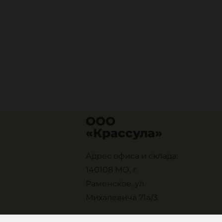
ООО
«Крассула»
Адрес офиса и склада:
140108 МО, г.
Раменское, ул.
Михалевича 71а/3.