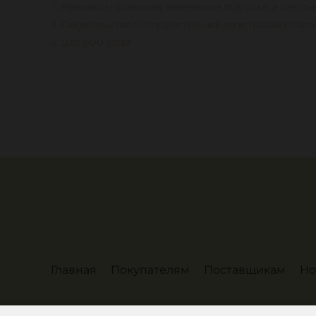
1. Реквизиты компании, заверенные подписью и печать
2. Свидетельство о государственной регистрации и пост
3. Для ООО устав
Главная
Покупателям
Поставщикам
Но