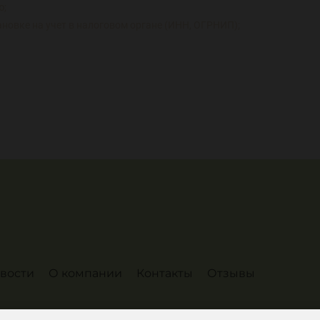
ю;
ановке на учет в налоговом органе (ИНН, ОГРНИП);
вости
О компании
Контакты
Отзывы