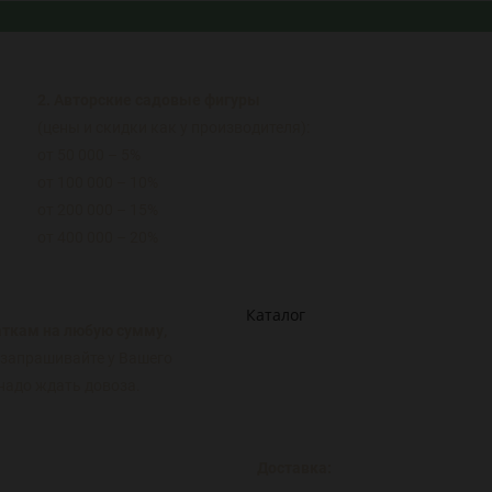
2. Авторские садовые фигуры
(цены и скидки как у производителя):
от 50 000 – 5%
от 100 000 – 10%
от 200 000 – 15%
от 400 000 – 20%
Каталог
ткам на любую сумму,
и запрашивайте у Вашего
надо ждать довоза.
Доставка: