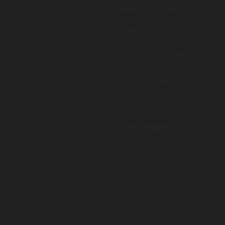
До 50 000
– самовывоз с нашего
От 50 000
– доставка по Москве
По Москве* доставка осуществл
перегруз – при заказе от 50 000
• При условии доставки нашим 
проезд и временную остановку 
осуществлять доставку в кварти
По Московской области:
сумма 
также возможно согласовать п
В регионы доставка осуществляе
который Вы обозначите (*суммы 
осуществили доставку за свой с
включена в цену.