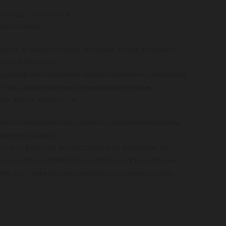
 склада г. Раменское.
 бесплатная.
яется до Вашего склада, магазина, также возможен
 рублей бесплатно!
транспортом, покупатель обязан обеспечить свободный
15-паллетному Хендаю, а именно мы не можем
ру, жилые дворы и т.д.
заказа оговаривается отдельно с Вашим менеджером,
латную доставку.
тся за Ваш счет, мы доставляем до терминала ТК,
к заказу, как по Москве). Если Вы хотите, чтобы мы
чет, это также рассматривается, но стоимость будет